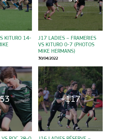
S KITURO 14-
J17 LADIES – FRAMERIES
MIKE
VS KITURO 0-7 (PHOTOS
MIKE HERMANS)
30/04/2022
53
+117
 VS ROC 28-0
J16 LADIES RÉSERVE –