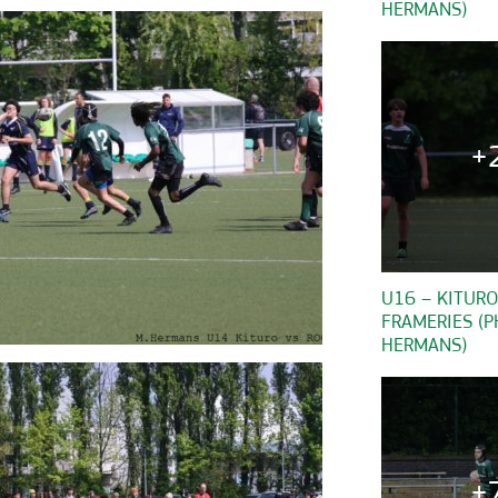
HERMANS)
+
U16 – KITURO
FRAMERIES (
HERMANS)
+