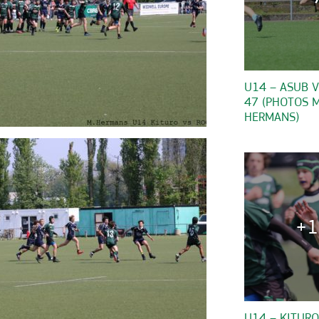
U14 – ASUB V
47 (PHOTOS 
HERMANS)
+1
U14 – KITURO