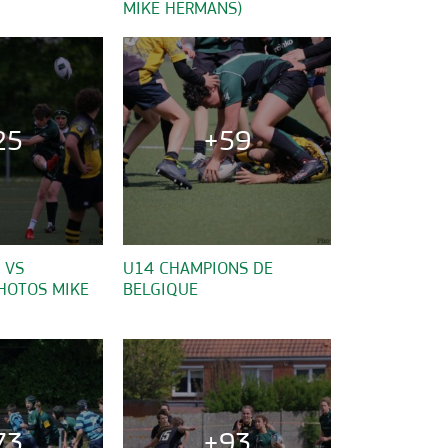
MIKE HERMANS)
25
+59
 VS
U14 CHAMPIONS DE
PHOTOS MIKE
BELGIQUE
73
+93