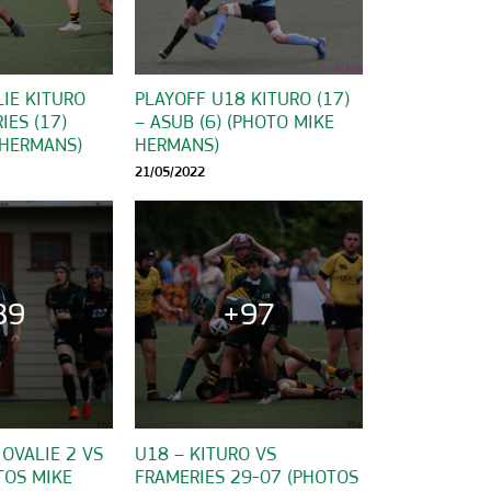
IE KITURO
PLAYOFF U18 KITURO (17)
IES (17)
– ASUB (6) (PHOTO MIKE
 HERMANS)
HERMANS)
21/05/2022
89
+97
 OVALIE 2 VS
U18 – KITURO VS
TOS MIKE
FRAMERIES 29-07 (PHOTOS