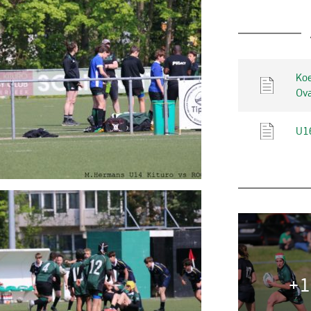
Koe
Ova
U1
+1