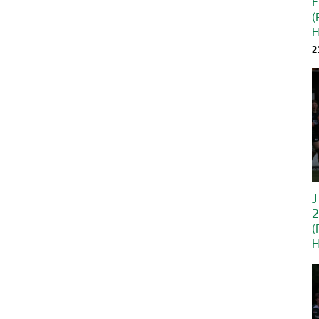
F
(
H
2
J
2
(
H