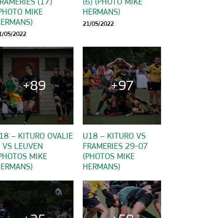
RAMERIES (17)
(6) (PHOTO MIKE
PHOTO MIKE
HERMANS)
ERMANS)
21/05/2022
1/05/2022
+89
+97
18 – KITURO OVALIE
U18 – KITURO VS
 VS LEUVEN
FRAMERIES 29-07
PHOTOS MIKE
(PHOTOS MIKE
ERMANS)
HERMANS)