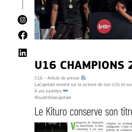
U16 CHAMPIONS 
U16 – Article de presse
LaCapitale revient sur la victoire de nos U16 et su
À vos lunettes
@sudinfolacapitale