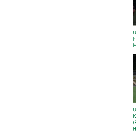
U
F
M
U
K
(
H