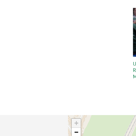
U
R
M
+
−