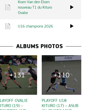
Koen Van den Elsen
nouveau T1 du Kituro
Ovalie
U16 champions 2026
ALBUMS PHOTOS
+131
+110
LAYOFF OVALIE
PLAYOFF U18
ITURO (19) –
KITURO (17) – ASUB