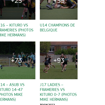
+25
+59
16 – KITURO VS
U14 CHAMPIONS DE
RAMERIES (PHOTOS
BELGIQUE
IKE HERMANS)
+73
+93
14 – ASUB VS
J17 LADIES –
ITURO 14-47
FRAMERIES VS
PHOTOS MIKE
KITURO 0-7 (PHOTOS
ERMANS)
MIKE HERMANS)