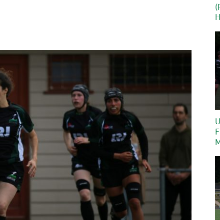
(
H
U
F
M