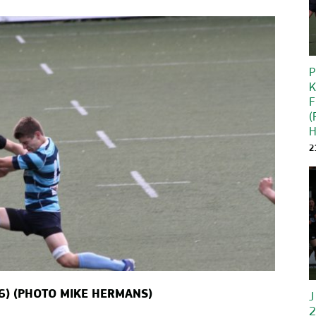
P
K
F
(
H
2
(6) (PHOTO MIKE HERMANS)
J
2