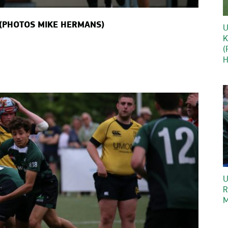
 (PHOTOS MIKE HERMANS)
U
K
(
H
U
R
M