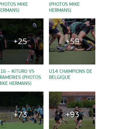
PHOTOS MIKE
(PHOTOS MIKE
ERMANS)
HERMANS)
+25
+59
16 – KITURO VS
U14 CHAMPIONS DE
RAMERIES (PHOTOS
BELGIQUE
IKE HERMANS)
+73
+93