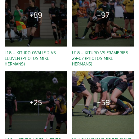
+89
+97
J18 – KITURO OVALIE 2 VS
U18 – KITURO VS FRAMERIES
LEUVEN (PHOTOS MIKE
29-07 (PHOTOS MIKE
HERMANS)
HERMANS)
+25
+59