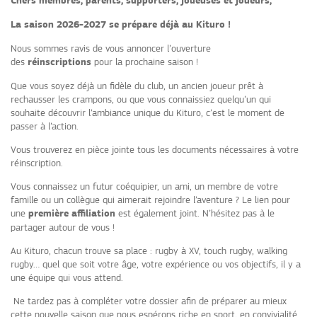
Chers membres, parents, supporters, joueuses et joueurs,
La saison 2026-2027 se prépare déjà au Kituro !
Nous sommes ravis de vous annoncer l’ouverture
des
réinscriptions
pour la prochaine saison !
Que vous soyez déjà un fidèle du club, un ancien joueur prêt à
rechausser les crampons, ou que vous connaissiez quelqu’un qui
souhaite découvrir l’ambiance unique du Kituro, c’est le moment de
passer à l’action.
Vous trouverez en pièce jointe tous les documents nécessaires à votre
réinscription.
Vous connaissez un futur coéquipier, un ami, un membre de votre
famille ou un collègue qui aimerait rejoindre l’aventure ? Le lien pour
une
première affiliation
est également joint. N’hésitez pas à le
partager autour de vous !
Au Kituro, chacun trouve sa place : rugby à XV, touch rugby, walking
rugby… quel que soit votre âge, votre expérience ou vos objectifs, il y a
une équipe qui vous attend.
Ne tardez pas à compléter votre dossier afin de préparer au mieux
cette nouvelle saison que nous espérons riche en sport, en convivialité