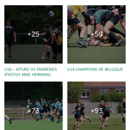
+25
+59
U16 – KITURO VS FRAMERIES
U14 CHAMPIONS DE BELGIQUE
(PHOTOS MIKE HERMANS)
+73
+93